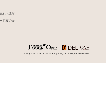
店
新大江店
ード
友の会
Copyright © Tsuruya Trading Co., Ltd All rights reserved.