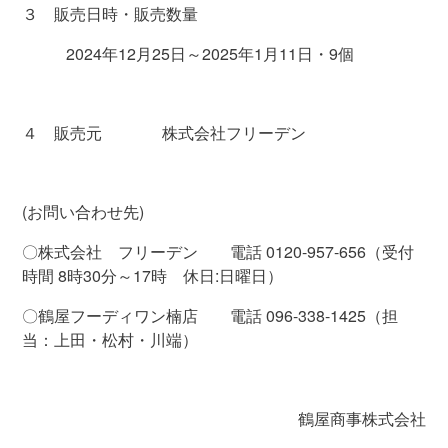
３ 販売日時・販売数量
2024年12月25日～
2025
年
1
月
11
日・
9
個
４ 販売元
株式会社フリーデン
(お問い合わせ先
)
〇株式会社 フリーデン 電話
0120-957-656
（受付
時間
8
時
30
分～
17
時 休日
:
日曜日
）
〇鶴屋フーディワン楠店 電話
096-338-1425
（担
当：上田・松村・川端
）
鶴屋商事株式会社