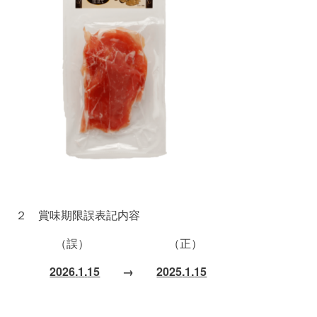
２ 賞味期限誤表記内容
（誤） （正）
202
6
.
1
.
15
→
202
5
.1.
15