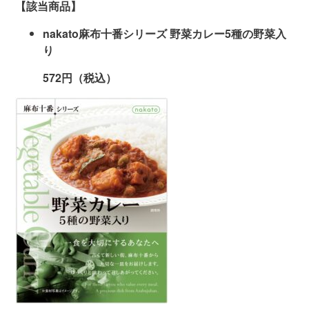
【該当商品】
nakato
麻布十番シリーズ 野菜カレー
5
種の野菜入
り
572
円（税込）